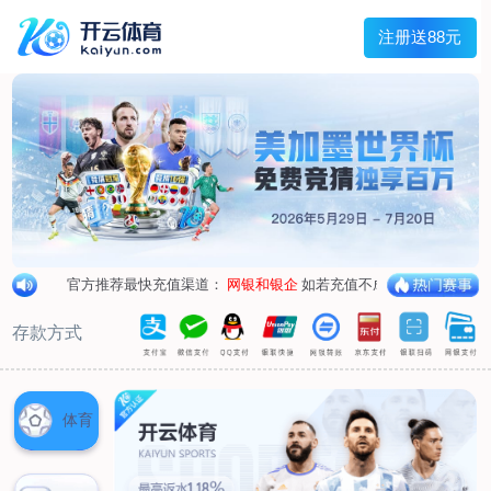
首页
关于我们
董事长致辞
企业简介
企业架构
企业资质
党支部
业务领域
保安服务
安全检查
技术防范
劳务服务
明星护卫
新闻中心
公司动态
行业动态
人才招聘
社会招聘
团队风采
联系我们
联系方式